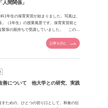
「人間関係」
学科1年生の保育実習が始まりました。写真は、
係」（1年生）の授業風景です。保育実習前と
は緊張の面持ちで受講していました。 この授
者の […]
記事を読む
動
改善について 他大学との研究、実践
すための、ひとつの切り口として、和食の伝