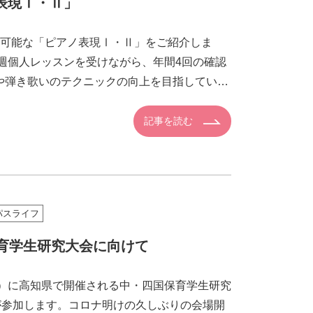
表現Ⅰ・Ⅱ」
可能な「ピアノ表現Ⅰ・Ⅱ」をご紹介しま
週個人レッスンを受けながら、年間4回の確認
や弾き歌いのテクニックの向上を目指していき
試験を行い […]
記事を読む
パスライフ
保育学生研究大会に向けて
日）に高知県で開催される中・四国保育学生研究
が参加します。コロナ明けの久しぶりの会場開