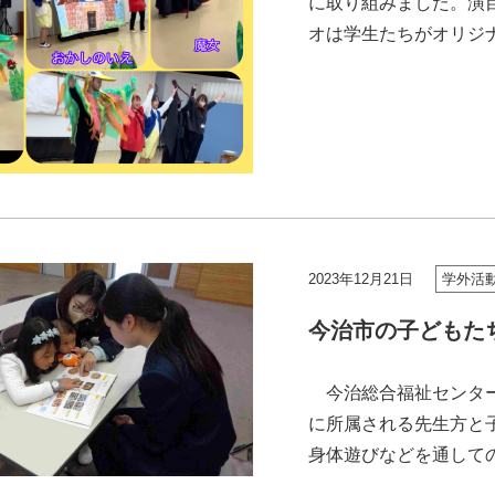
に取り組みました。演
オは学生たちがオリジ
歌を考えました。始めは
2023年12月21日
学外活
今治市の子どもた
今治総合福祉センター
に所属される先生方と
身体遊びなどを通して
の子どもたちとその保護