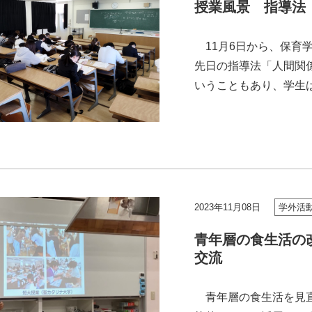
授業風景 指導法
11月6日から、保育
先日の指導法「人間関
いうこともあり、学生
業では4歳児の発達、保育
2023年11月08日
学外活
青年層の食生活の
交流
青年層の食生活を見直