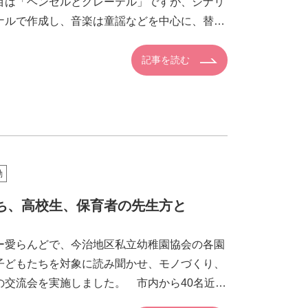
目は「ヘンゼルとグレーテル」ですが、シナリ
ナルで作成し、音楽は童謡などを中心に、替え
シナリオ作り […]
記事を読む
動
ち、高校生、保育者の先生方と
愛らんどで、今治地区私立幼稚園協会の各園
子どもたちを対象に読み聞かせ、モノづくり、
の交流会を実施しました。 市内から40名近く
者の方が参 […]