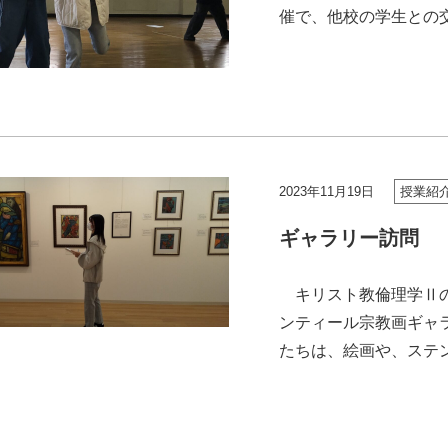
催で、他校の学生との
達は、「えいようってなあ
2023年11月19日
授業紹
ギャラリー訪問
キリスト教倫理学Ⅱの
ンティール宗教画ギャ
たちは、絵画や、ステ
秘められたシンボルを探